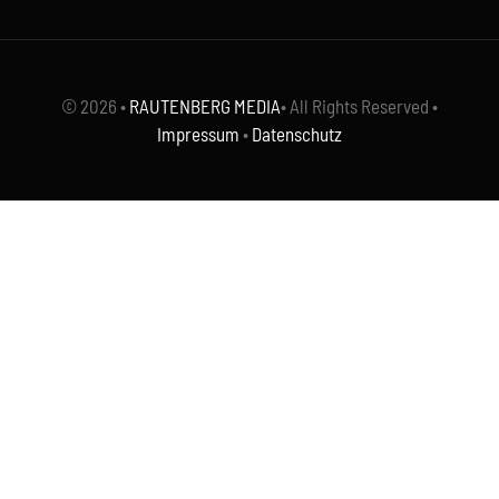
© 2026 •
RAUTENBERG MEDIA
• All Rights Reserved •
Impressum
•
Datenschutz
WordPress Cookie Hinweis von Real Cookie Banner