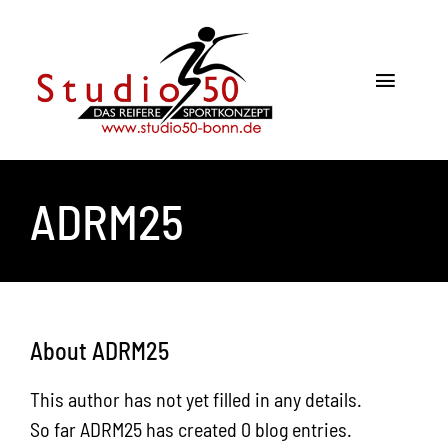
Skip
to
content
Toggle
Navigat
Start
ADRM25
Kurse
Kontakt
Physiothera
About
ADRM25
This author has not yet filled in any details.
So far ADRM25 has created 0 blog entries.