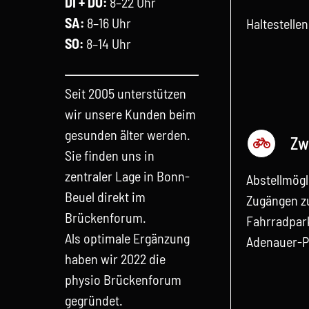
DI + DO:
8–22 Uhr
SA:
8–16 Uhr
Haltestelle
SO:
8–14 Uhr
Seit 2005 unterstützen
wir unsere Kunden beim
gesunden älter werden.
Zw
Sie finden uns in
zentraler Lage in Bonn-
Abstellmögl
Beuel direkt im
Zugängen z
Brückenforum.
Fahrradpar
Als optimale Ergänzung
Adenauer-P
haben wir 2022 die
physio Brückenforum
gegründet.