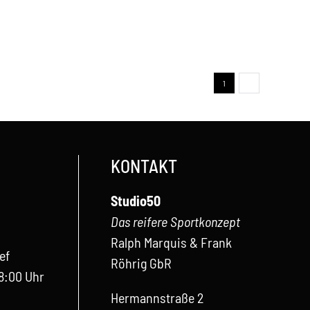
1
2
Next
KONTAKT
Studio50
Das reifere Sportkonzept
Ra
lph Marquis & Frank
ef
Röhrig GbR
8:00 Uhr
Hermannstraße 2