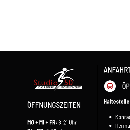
Fitmix
ANFAHR
ÖP
Haltestelle
ÖFFNUNGSZEITEN
Konra
MO + MI + FR:
8–21 Uhr
Herma